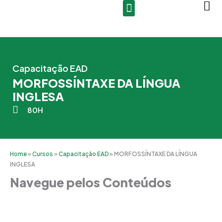
Ir
para
o
conteúdo
Capacitação EAD
MORFOSSÍNTAXE DA LÍNGUA
INGLESA
80H
Home
»
Cursos
»
Capacitação EAD
»
MORFOSSÍNTAXE DA LÍNGUA
INGLESA
Navegue pelos Conteúdos
Grade Curricular