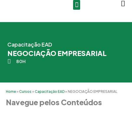
Ir
para
o
conteúdo
Capacitação EAD
NEGOCIAÇÃO EMPRESARIAL
80H
Home
»
Cursos
»
Capacitação EAD
»
NEGOCIAÇÃO EMPRESARIAL
Navegue pelos Conteúdos
Grade Curricular