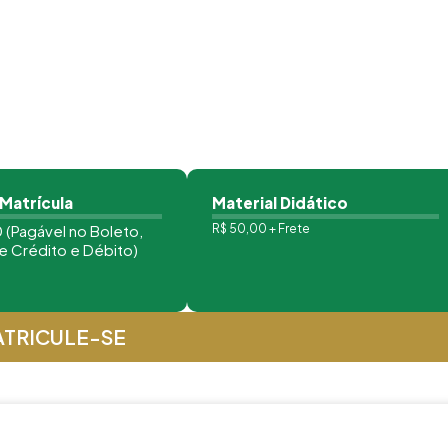
 Matrícula
Material Didático
 (Pagável no Boleto,
R$ 50,00 + Frete
e Crédito e Débito)
TRICULE-SE