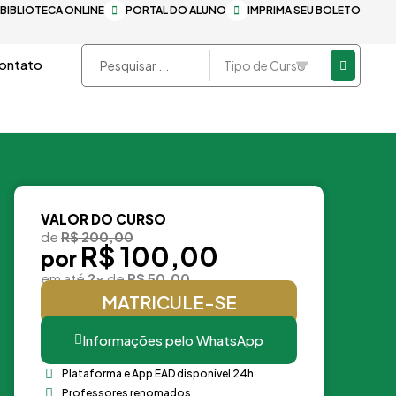
BIBLIOTECA ONLINE
PORTAL DO ALUNO
IMPRIMA SEU BOLETO
Pesquisar
ontato
...
VALOR DO CURSO
de
R$ 200,00
R$ 100,00
por
em até
2x
de
R$ 50,00
MATRICULE-SE
Informações pelo WhatsApp
Plataforma e App EAD disponível 24h
Professores renomados