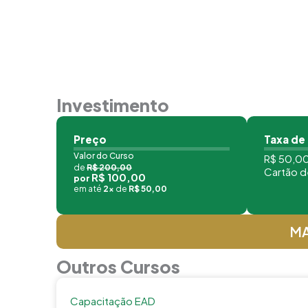
Investimento
Preço
Taxa de
Valor do Curso
R$ 50,00
de
R$ 200,00
Cartão d
R$ 100,00
por
em até
2x
de
R$ 50,00
MA
Outros Cursos
Capacitação EAD