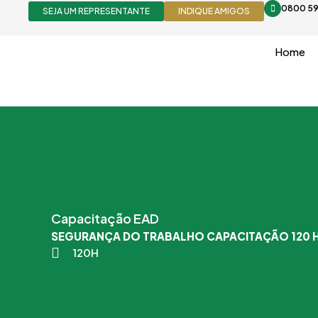
Ir
0800 59
SEJA UM REPRESENTANTE
INDIQUE AMIGOS
para
o
Home
conteúdo
Capacitação EAD
SEGURANÇA DO TRABALHO CAPACITAÇÃO 120 
120H