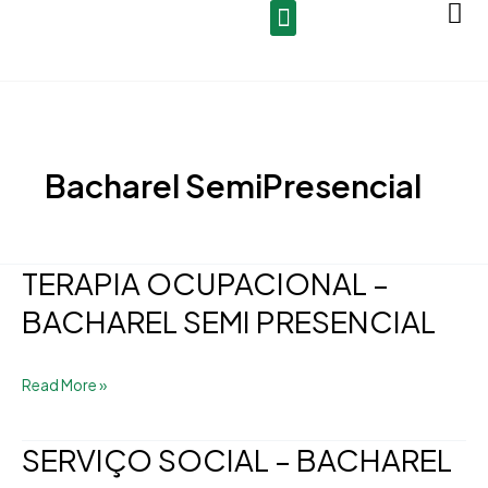
Ir
para
o
conteúdo
Bacharel SemiPresencial
TERAPIA OCUPACIONAL –
TERAPIA
OCUPACIONAL
BACHAREL SEMI PRESENCIAL
–
BACHAREL
Read More »
SEMI
PRESENCIAL
SERVIÇO SOCIAL – BACHAREL
SERVIÇO
SOCIAL