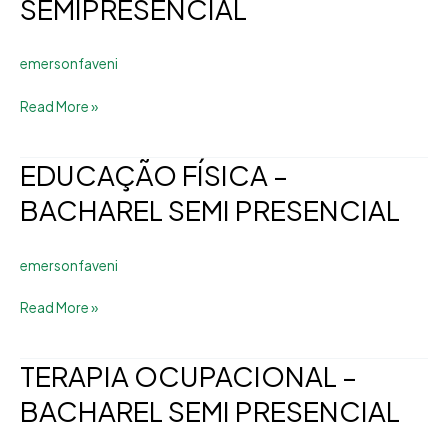
SEMIPRESENCIAL
–
BACHAREL
emersonfaveni
SEMIPRESENCIAL
Read More »
EDUCAÇÃO FÍSICA –
EDUCAÇÃO
FÍSICA
BACHAREL SEMI PRESENCIAL
–
BACHAREL
emersonfaveni
SEMI
PRESENCIAL
Read More »
TERAPIA OCUPACIONAL –
TERAPIA
OCUPACIONAL
BACHAREL SEMI PRESENCIAL
–
BACHAREL