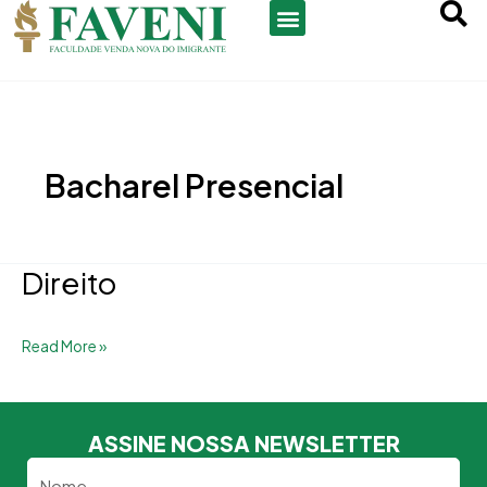
Ir
para
o
conteúdo
Bacharel Presencial
Direito
Direito
Read More »
ASSINE NOSSA NEWSLETTER
Nome