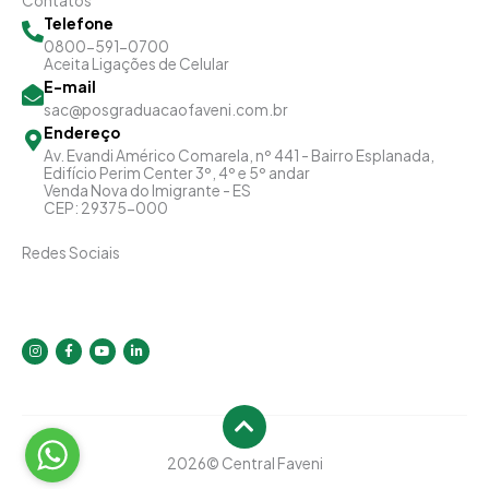
Contatos
Telefone
0800-591-0700
Aceita Ligações de Celular
E-mail
sac@posgraduacaofaveni.com.br
Endereço
Av. Evandi Américo Comarela, nº 441 - Bairro Esplanada,
Edifício Perim Center 3º, 4º e 5º andar
Venda Nova do Imigrante - ES
CEP: 29375-000
Redes Sociais
I
F
Y
L
n
a
o
i
s
c
u
n
t
e
t
k
a
b
u
e
g
o
b
d
r
o
e
i
a
k
n
m
-
-
f
i
2026
© Central Faveni
n