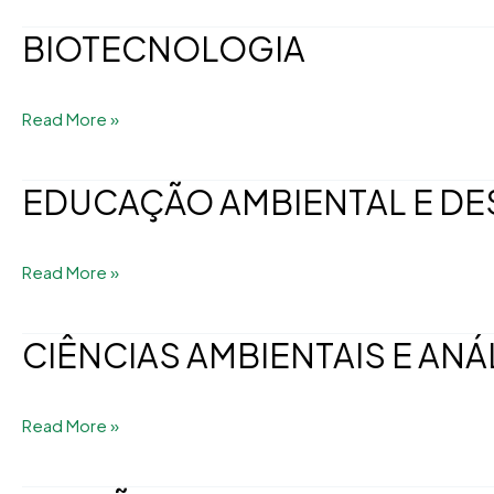
BIOTECNOLOGIA
BIOTECNOLOGIA
Read More »
EDUCAÇÃO AMBIENTAL E D
EDUCAÇÃO
AMBIENTAL
E
Read More »
DESENVOLVIMENTO
SUSTENTÁVEL
CIÊNCIAS AMBIENTAIS E ANÁ
CIÊNCIAS
AMBIENTAIS
E
Read More »
ANÁLISE
AMBIENTAL