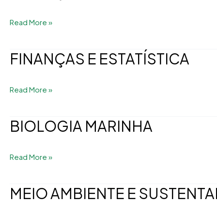
CORPORATIVAS
E
Read More »
MATEMÁTICA
FINANÇAS E ESTATÍSTICA
FINANÇAS
E
ESTATÍSTICA
Read More »
BIOLOGIA MARINHA
BIOLOGIA
MARINHA
Read More »
MEIO AMBIENTE E SUSTENTA
MEIO
AMBIENTE
E