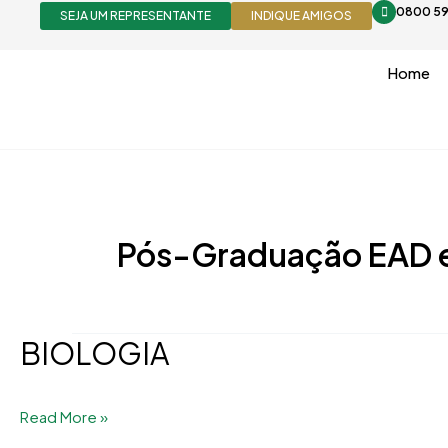
Ir
0800 59
SEJA UM REPRESENTANTE
INDIQUE AMIGOS
para
o
Home
conteúdo
Pós-Graduação EAD em
BIOLOGIA
BIOLOGIA
Read More »