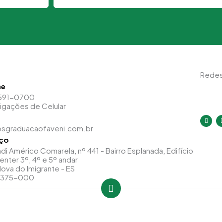
Redes
ne
591-0700
Ligações de Celular
I
n
sgraduacaofaveni.com.br
s
t
ço
a
g
di Américo Comarela, nº 441 - Bairro Esplanada, Edifício
r
a
enter 3º, 4º e 5º andar
m
ova do Imigrante - ES
9375-000