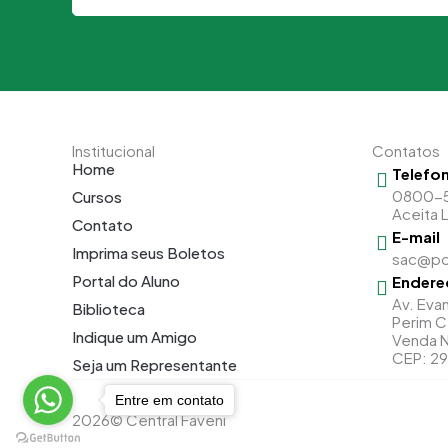
Institucional
Contatos
Home
Telefo
0800-
Cursos
Aceita 
Contato
E-mail
Imprima seus Boletos
sac@po
Portal do Aluno
Endere
Av. Evan
Biblioteca
Perim C
Indique um Amigo
Venda N
CEP: 2
Seja um Representante
Entre em contato
2026
© Central Faveni