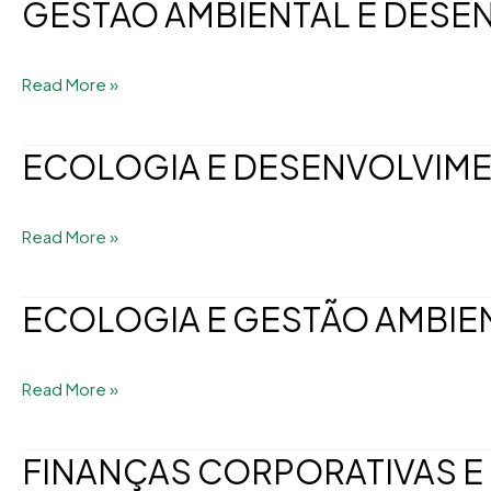
GESTÃO AMBIENTAL E DESE
GESTÃO
AMBIENTAL
E
Read More »
DESENVOLVIMENTO
SUSTENTÁVEL
ECOLOGIA E DESENVOLVIM
ECOLOGIA
E
DESENVOLVIMENTO
Read More »
SUSTENTÁVEL
ECOLOGIA E GESTÃO AMBIE
ECOLOGIA
E
GESTÃO
Read More »
AMBIENTAL
FINANÇAS CORPORATIVAS E
FINANÇAS