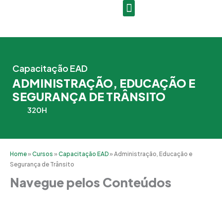
Ir
para
o
conteúdo
Capacitação EAD
ADMINISTRAÇÃO, EDUCAÇÃO E
SEGURANÇA DE TRÂNSITO
320H
Home
»
Cursos
»
Capacitação EAD
»
Administração, Educação e
Segurança de Trânsito
Navegue pelos Conteúdos
Grade Curricular