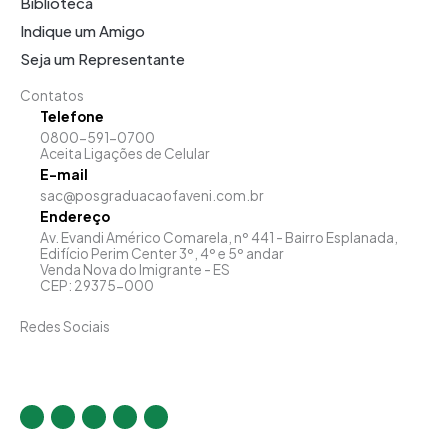
Biblioteca
Indique um Amigo
Seja um Representante
Contatos
Telefone
0800-591-0700
Aceita Ligações de Celular
E-mail
sac@posgraduacaofaveni.com.br
Endereço
Av. Evandi Américo Comarela, nº 441 - Bairro Esplanada,
Edifício Perim Center 3º, 4º e 5º andar
Venda Nova do Imigrante - ES
CEP: 29375-000
Redes Sociais
I
F
T
Y
L
n
a
w
o
i
s
c
i
u
n
t
e
t
t
k