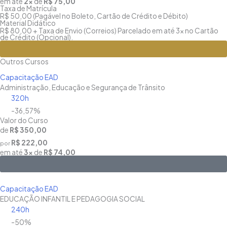
em até
2x
de
R$ 75,00
Taxa de Matrícula
R$ 50,00 (Pagável no Boleto, Cartão de Crédito e Débito)
Material Didático
R$ 80,00 + Taxa de Envio (Correios) Parcelado em até 3x no Cartão
de Crédito (Opcional).
Matricule-se
Outros Cursos
Capacitação EAD
Administração, Educação e Segurança de Trânsito
320h
-36,57%
Valor do Curso
de
R$ 350,00
R$ 222,00
por
em até
3x
de
R$ 74,00
Saiba Mais
Capacitação EAD
EDUCAÇÃO INFANTIL E PEDAGOGIA SOCIAL
240h
-50%