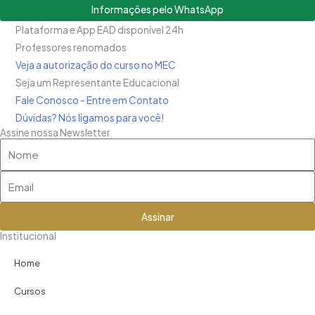
Informações pelo WhatsApp
Plataforma e App EAD disponível 24h
Professores renomados
Veja a autorização do curso no MEC
Seja um Representante Educacional
Fale Conosco - Entre em Contato
Dúvidas? Nós ligamos para você!
Assine nossa Newsletter
Nome
Email
Assinar
Institucional
Home
Cursos