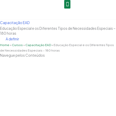
Ir
para
o
conteúdo
Capacitação EAD
Educação Especial e os Diferentes Tipos de Necessidades Especiais –
180 horas
A definir
Home
»
Cursos
»
Capacitação EAD
»
Educação Especial e os Diferentes Tipos
de Necessidades Especiais – 180 horas
Navegue pelos Conteúdos
Grade Curricular