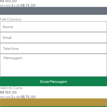
R$ 150,00
em até
2x
de
R$ 75,00
Saiba Mais
Fale Conosco
Nome
Email
Telefone
Mensagem
Enviar Mensagem
Valor do Curso
R$ 150,00
em até
2x
de
R$ 75,00
Matricule-se