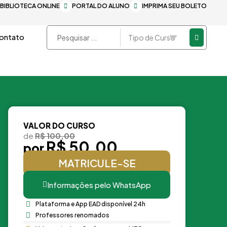
BIBLIOTECA ONLINE
PORTAL DO ALUNO
IMPRIMA SEU BOLETO
Pesquisar
ontato
...
VALOR DO CURSO
de
R$ 100,00
R$ 50,00
por
MATRICULE-SE
Informações pelo WhatsApp
Plataforma e App EAD disponível 24h
Professores renomados