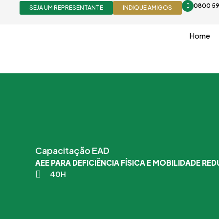
Ir
0800 59
SEJA UM REPRESENTANTE
INDIQUE AMIGOS
para
o
Home
conteúdo
Capacitação EAD
AEE PARA DEFICIÊNCIA FÍSICA E MOBILIDADE RED
40H